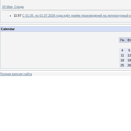
20 Мая, Среда
11:57
С 01.05. по 01.07.2026 года идёт приём произведений на литературн
Calendar
Пн
Вт
4
5
11
12
18
19
25
26
Полная версия сайта