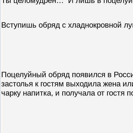
Ты целомудрен…
И лишь в поцелу
Вступишь обряд с хладнокровной л
Поцелуйный обряд появился в России
застолья к гостям выходила жена ил
чарку напитка, и получала от гостя п