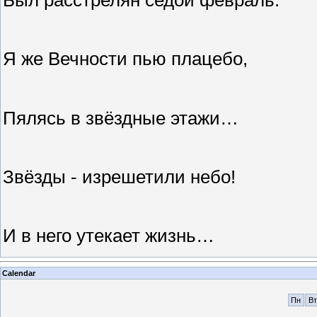
Я же Вечности пью плацебо,
Пялясь в звёздные этажи…
Звёзды - изрешетили небо!
И в него утекает жизнь…
Calendar
Пн
Вт