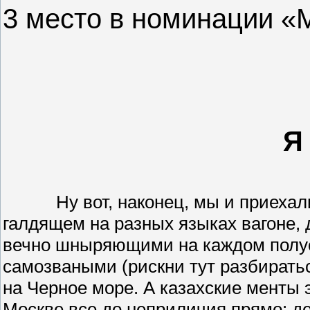
3 место в номинации «
Я
Ну вот, наконец, мы и приеха
галдящем на разных языках вагоне, д
вечно шныряющими на каждом полус
самозваными (рискни тут разбиратьс
на Черное море. А казахские менты 
Москве все до неприличия прямо: де