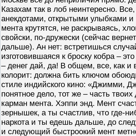
Казахам так в лоб неинтересно. Все, 
анекдотами, открытыми улыбками и 
мента крутятся, не раскрываясь, хло
свойски, по-дружески (сейчас вернет
дальше). Ан нет: встретишься случай
изготовившаяся к броску кобра – это
– денег дай, да! В общем, все, как 
колорит: должна бить ключом обоюдн
стиле индийского кино: «Джимми, Дж
понятное дело, тот же – часть твоих
карман мента. Хэппи энд. Мент счас
зернышек, а ты счастлив, что где-н
наркота и ты едешь дальше, до след
и следующий быстроокий мент метне