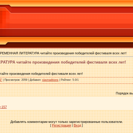
РЕМЕННАЯ ЛИТЕРАТУРА читайте произведения победителей фестиваля всех лет!
ТУРА читайте произведения победителей фестиваля всех лет!
те произведения победителей фестиваля всех лет!
2"
|
Просмотров
: 2059 |
Добавил
:
slavtraditions
|
Рейтинг
:
5.0
/
1
Порядок в
0-157
Добавлять комментарии могут только зарегистрированные пользователи.
[
Регистрация
|
Вход
]