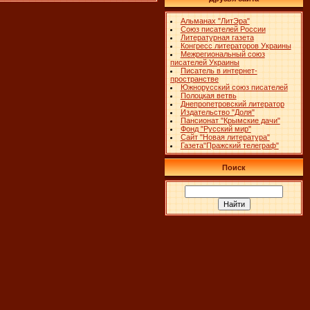
Альманах "ЛитЭра"
Союз писателей России
Литературная газета
Конгресс литераторов Украины
Межрегиональный союз
писателей Украины
Писатель в интернет-
пространстве
Южнорусский союз писателей
Полоцкая ветвь
Днепропетровский литератор
Издательство "Доля"
Пансионат "Крымские дачи"
Фонд "Русский мир"
Сайт "Новая литература"
Газета"Пражский телеграф"
Поиск