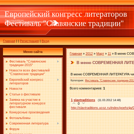
Европейский конгресс литераторов
Фестиваль "Славянские традиции"
Главная
|
|
Регистрация
|
Вход
Меню сайта
Главная
»
2012
»
Март
»
11
» В меню СОВ
Фестиваль "Славянские
В меню СОВРЕМЕННАЯ ЛИТЕРА
традиции-2015"
Новости всех фестивалей
"Славянские традиции"
В меню СОВРЕМЕННАЯ ЛИТЕРАТУРА читай
Европейский конгресс
Категория
:
Фестиваль "Славянские традиции-201
литераторов
Всего комментариев
:
1
Новости
Статьи о фестивале
Заявка на участие в
1
slavtraditions
(11.03.2012 14:48)
литературном конкурсе
0
фестиваля
http://slavtraditions.ucoz.ru/index/poehzija/
Конкурсные произведения
Фотоальбомы
Современная литература
Форум