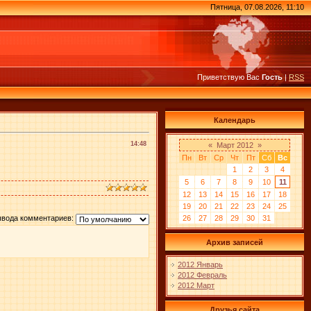
Пятница, 07.08.2026, 11:10
Приветствую Вас
Гость
|
RSS
Календарь
14:48
«
Март 2012
»
Пн
Вт
Ср
Чт
Пт
Сб
Вс
1
2
3
4
5
6
7
8
9
10
11
12
13
14
15
16
17
18
19
20
21
22
23
24
25
26
27
28
29
30
31
ывода комментариев:
Архив записей
2012 Январь
2012 Февраль
2012 Март
Друзья сайта