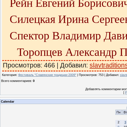
Рейн Евгений Борисови
Силецкая Ирина Серге
Спектор Владимир Дав
Торопцев Александр 
Просмотров: 466 | Добавил:
slavtradition
Категория
:
Фестиваль "Славянские традиции-2009"
|
Просмотров
: 753 |
Добавил
:
slavt
Всего комментариев
:
0
Добавлять комментарии могу
[
Р
Calendar
Пн
Вт
2
3
9
10