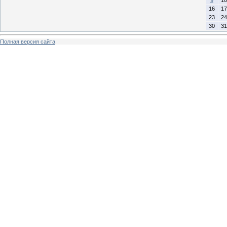
16
17
23
24
30
31
Полная версия сайта