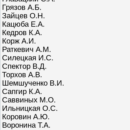
Грязов А.Б.
Зайцев О.Н.
Кацюба Е.А.
Кедров К.А.
Корж А.И.
Раткевич А.М.
Силецкая И.С.
Спектор В.Д.
Торхов А.В.
Шемшученко В.И.
Сапгир К.А.
Саввиных М.О.
Ильницкая О.С.
Коровин А.Ю.
Воронина Т.А.