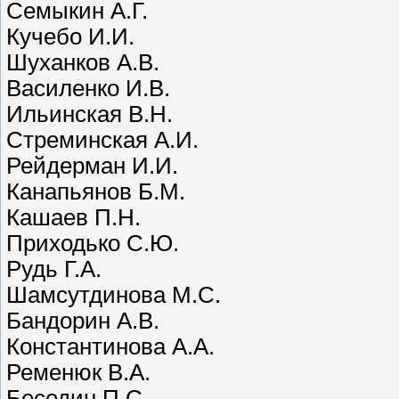
Семыкин А.Г.
Кучебо И.И.
Шуханков А.В.
Василенко И.В.
Ильинская В.Н.
Стреминская А.И.
Рейдерман И.И.
Канапьянов Б.М.
Кашаев П.Н.
Приходько С.Ю.
Рудь Г.А.
Шамсутдинова М.С.
Бандорин А.В.
Константинова А.А.
Ременюк В.А.
Беседин П.С.