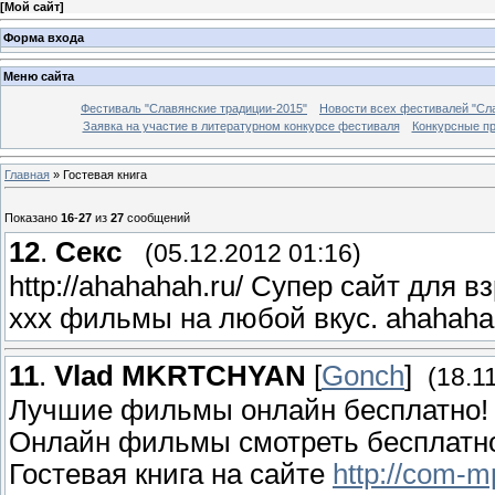
[
Мой сайт
]
Форма входа
Меню сайта
Фестиваль "Славянские традиции-2015"
Новости всех фестивалей "Сл
Заявка на участие в литературном конкурсе фестиваля
Конкурсные п
Главная
»
Гостевая книга
Показано
16
-
27
из
27
сообщений
12
.
Секс
(05.12.2012 01:16)
http://ahahahah.ru/ Супер сайт для 
xxx фильмы на любой вкус. ahahaha
11
.
Vlad MKRTCHYAN
[
Gonch
]
(18.1
Лучшие фильмы онлайн бесплатно!
Онлайн фильмы смотреть бесплат
Гостевая книга на сайте
http://com-m