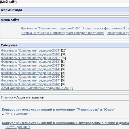
[
Мой сайт
]
Форма входа
Меню сайта
Фестиваль "Славянские традиции-2015"
Новости всех фестивалей "Сл
Заявка на участие в литературном конкурсе фестиваля
Конкурсные п
Categories
Фестиваль "Славянские традиции-2009"
[26]
Фестиваль "Славянские традиции-2010"
[31]
Фестиваль "Славянские традиции-2011"
[36]
Фестиваль "Славянские традиции-2012"
[5]
Фестиваль "Славянские традиции-2013"
[0]
Фестиваль "Славянские традиции-2014"
[0]
Фестиваль "Славянские традиции-2015"
[0]
Фестиваль "Славянские традиции-2016"
[0]
Фестиваль "Славянские традиции-2017"
[0]
Фестиваль "Славянские традиции-2018"
[0]
XXVII Фестиваль "Слпвянские традиции-2026"
[0]
Главная
»
Архив материалов
Конкурс зрительских симпатий в номинациях "Малая проза" и "Юмор"
...
Читать дальше »
Конкурс зрительских симпатий в номинациях Стихотворение о любви и Драма
...
Читать дальше »