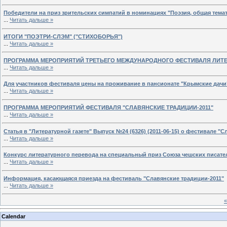
Победители на приз зрительских симпатий в номинациях "Поэзия, общая тема
...
Читать дальше »
ИТОГИ "ПОЭТРИ-СЛЭМ" ("СТИХОБОРЬЯ")
...
Читать дальше »
ПРОГРАММА МЕРОПРИЯТИЙ ТРЕТЬЕГО МЕЖДУНАРОДНОГО ФЕСТИВАЛЯ ЛИТЕР
...
Читать дальше »
Для участников фестиваля цены на проживание в пансионате "Крымские дачи
...
Читать дальше »
ПРОГРАММА МЕРОПРИЯТИЙ ФЕСТИВАЛЯ "СЛАВЯНСКИЕ ТРАДИЦИИ-2011"
...
Читать дальше »
Статья в "Литературной газете" Выпуск №24 (6326) (2011-06-15) о фестивале "
...
Читать дальше »
Конкурс литературного перевода на специальный приз Союза чешских писате
...
Читать дальше »
Информация, касающаяся приезда на фестиваль "Славянские традиции-2011"
...
Читать дальше »
«
Calendar